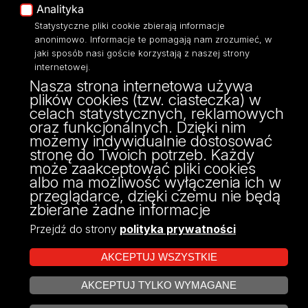
Polityka Prywatności
Analityka
Dostępność
Statystyczne pliki cookie zbierają informacje
anonimowo. Informacje te pomagają nam zrozumieć, w
jaki sposób nasi goście korzystają z naszej strony
internetowej.
Nasza strona internetowa używa
plików cookies (tzw. ciasteczka) w
Wydział Ekonomiczno-Socjologiczny
celach statystycznych, reklamowych
Uniwersytetu Łódzkiego
oraz funkcjonalnych. Dzięki nim
90-214 Łódź,
możemy indywidualnie dostosować
ul. Rewolucji 1905 r. 41/43
stronę do Twoich potrzeb. Każdy
może zaakceptować pliki cookies
albo ma możliwość wyłączenia ich w
przeglądarce, dzięki czemu nie będą
zbierane żadne informacje
Przejdź do strony
polityka prywatności
AKCEPTUJ WSZYSTKIE
AKCEPTUJ TYLKO WYMAGANE
Projekt Multiportalu UŁ współfinansowany z funduszy Unii Europejskiej w
ZARZĄDZAJ COOKIES
ramach konkursu NCBR