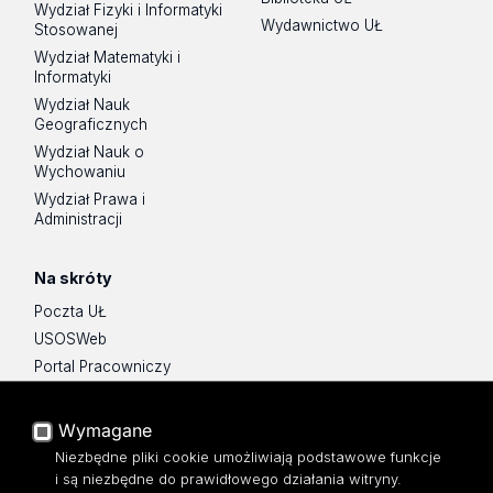
Wydział Fizyki i Informatyki
Wydawnictwo UŁ
Stosowanej
Wydział Matematyki i
Informatyki
Wydział Nauk
Geograficznych
Wydział Nauk o
Wychowaniu
Wydział Prawa i
Administracji
Na skróty
Poczta UŁ
USOSWeb
Portal Pracowniczy
Baza Aktów Własnych
Platforma e-learningowa
Wymagane
Moodle
Niezbędne pliki cookie umożliwiają podstawowe funkcje
Eksperci UŁ
i są niezbędne do prawidłowego działania witryny.