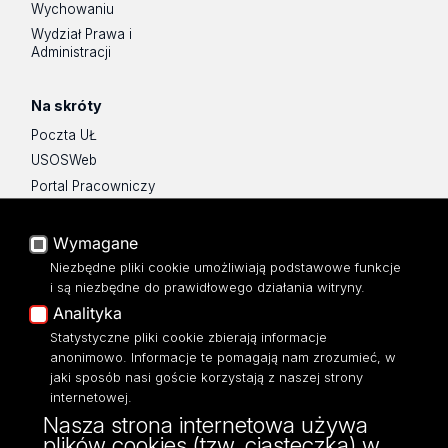
Wychowaniu
Wydział Prawa i
Administracji
Na skróty
Poczta UŁ
USOSWeb
Portal Pracowniczy
Baza Aktów Własnych
Platforma e-learningowa
Wymagane
Moodle
Niezbędne pliki cookie umożliwiają podstawowe funkcje
Eksperci UŁ
i są niezbędne do prawidłowego działania witryny.
Polityka Prywatności
Analityka
Dostępność
Statystyczne pliki cookie zbierają informacje
anonimowo. Informacje te pomagają nam zrozumieć, w
jaki sposób nasi goście korzystają z naszej strony
internetowej.
Nasza strona internetowa używa
plików cookies (tzw. ciasteczka) w
Wydział Ekonomiczno-Socjologiczny