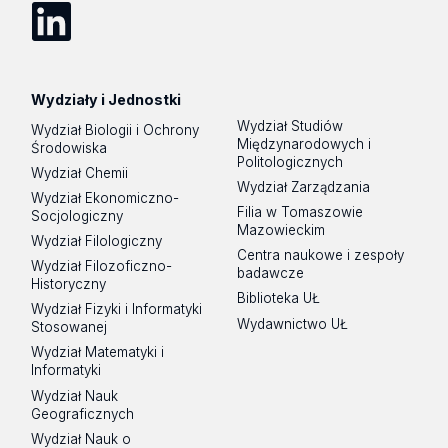
LinkedIn
Wydziały i Jednostki
Wydział Studiów
Wydział Biologii i Ochrony
Międzynarodowych i
Środowiska
Politologicznych
Wydział Chemii
Wydział Zarządzania
Wydział Ekonomiczno-
Filia w Tomaszowie
Socjologiczny
Mazowieckim
Wydział Filologiczny
Centra naukowe i zespoły
Wydział Filozoficzno-
badawcze
Historyczny
Biblioteka UŁ
Wydział Fizyki i Informatyki
Wydawnictwo UŁ
Stosowanej
Wydział Matematyki i
Informatyki
Wydział Nauk
Geograficznych
Wydział Nauk o