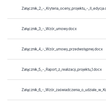
Załącznik_2_-_Kryteria_oceny_projektu_-_II_edycja
Załącznik_3_-_Wzór_umowy.docx
Załącznik_4_-_Wzór_umowy_przedwstępnej.docx
Załącznik_5_-_Raport_z_realizacji_projektu_1.docx
Załącznik_6_-_Wzór_zaświadczenia_o_udziale_w_K