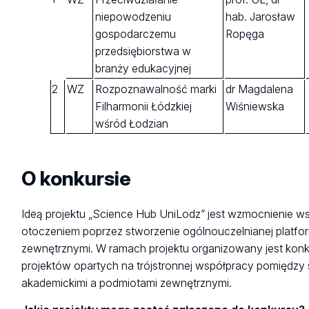
niepowodzeniu
hab. Jarosław
gospodarczemu
Ropęga
przedsiębiorstwa w
branży edukacyjnej
2
WZ
Rozpoznawalność marki
dr Magdalena
Filharmonii Łódzkiej
Wiśniewska
wśród Łodzian
O konkursie
Ideą projektu „Science Hub UniLodz” jest wzmocnienie w
otoczeniem poprzez stworzenie ogólnouczelnianej platf
zewnętrznymi. W ramach projektu organizowany jest konku
projektów opartych na trójstronnej współpracy pomiędzy
akademickimi a podmiotami zewnętrznymi.