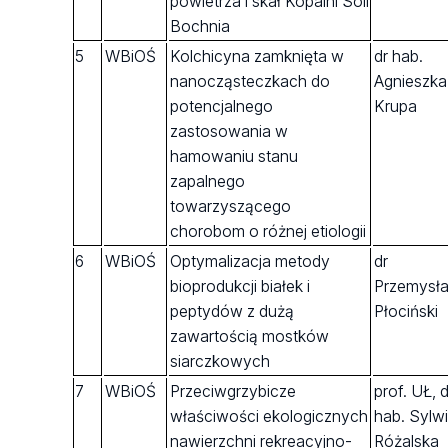
powietrza i skał Kopalni Soli
Bochnia
5
WBiOŚ
Kolchicyna zamknięta w
dr hab.
nanocząsteczkach do
Agnieszka
potencjalnego
Krupa
zastosowania w
hamowaniu stanu
zapalnego
towarzyszącego
chorobom o różnej etiologii
6
WBiOŚ
Optymalizacja metody
dr
bioprodukcji białek i
Przemysł
peptydów z dużą
Płociński
zawartością mostków
siarczkowych
7
WBiOŚ
Przeciwgrzybicze
prof. UŁ, d
właściwości ekologicznych
hab. Sylw
nawierzchni rekreacyjno-
Różalska