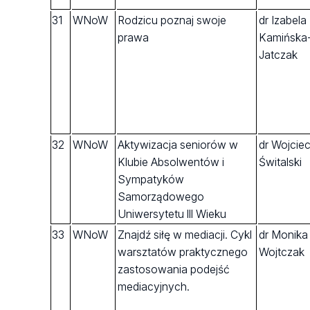
31
WNoW
Rodzicu poznaj swoje
dr Izabela
prawa
Kamińska
Jatczak
32
WNoW
Aktywizacja seniorów w
dr Wojcie
Klubie Absolwentów i
Świtalski
Sympatyków
Samorządowego
Uniwersytetu lll Wieku
33
WNoW
Znajdź siłę w mediacji. Cykl
dr Monika
warsztatów praktycznego
Wojtczak
zastosowania podejść
mediacyjnych.