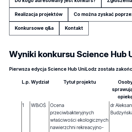
Do kogo adresowany jest konkurs?
Zgłoszeni
Realizacja projektów
Co można zyskać poprzez
Konkursowe q&a
Kontakt
Wyniki konkursu Science Hub 
Pierwsza edycja Science Hub UniLodz została zakoń
L.p.
Wydział
Tytuł projektu
Osob
sprawuj
opiek
1
WBiOŚ
Ocena
dr Aleksa
przeciwbakteryjnych
Budzyńsk
właściwości ekologicznych
nawierzchni rekreacyjno-