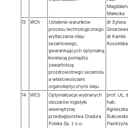
Magdalen
Małecka
13
WCh
Ustalenie warunków
dr Sylwia
procesu technologicznego
Smarzews
wytłaczania oleju
dr Kamila
sezamowego,
Koszelska
gwarantujących optymalną
korelację pomiędzy
zawartością
prozdrowotnego sezamolu
a właściwościami
organoleptycznymi oleju
14
WES
Optymalizacja wybranych
prof. UŁ, d
obszarów logistyki
hab.
wewnętrznej
Agnieszka
przedsiębiorstwa Dradura
Bukowsk
Polska Sp. z o.o.
Piestrzyń