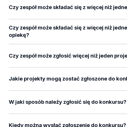
min. jednej
osoby, która realizuje studia
stacjonarne 
do Uniwersytetu Łódzkiego.
Czy zespół może składać się z więcej niż jedne
magisterskie w Uniwersytecie Łódzkim – tzw. osoba st
osoby reprezentującej
podmiot publiczny bądź pry
Tak, osób studiujących w zespole może być więcej, prz
Uniwersytetu Łódzkiego – tzw. instytucję partnerską 
Czy zespół może składać się z więcej niż jedn
Regulaminie musi wypełnić każda z nich.
opiekę?
Tak, osób sprawujących opiekę w zespole może być więc
Regulaminie musi wypełnić każda z nich. W takim przypad
Czy zespół może zgłosić więcej niż jeden proj
równych częściach pomiędzy wszystkie osoby sprawując
Nie, każdy zespół może zgłosić tylko jeden projekt w każd
Jakie projekty mogą zostać zgłoszone do ko
Do konkursu mogą być zgłaszane projekty naukowe o char
wdrożeniowe realizowane przez zespół, którego zadanie
W jaki sposób należy zgłosić się do konkursu?
istotnego dla Instytucji partnerskiej zewnętrznej. Do Kon
rozpoczęte, lecz jeszcze nie zakończone.
Wszystkie pro
Aby zgłosić się do konkursu należy
utworzyć zespół
, uz
zostać zakończone do 31.05.2024 r.
formularz zgłoszeniowy
. W formularzu należy podać d
Kiedy można wysłać zgłoszenie do konkursu?