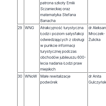
patrona szkoły Emilii
Sczanieckiej oraz
matematyka Stefana
Banacha
29
WNG
Atrakcyjność turystyczna
dr Aleksa
Łodzi i poziom satysfakcji
Mroczek-
odwiedzających z obsługi
Żulicka
w punkcie informacji
turystycznej podczas
obchodów jubileuszu 600-
lecia nadania Łodzi praw
miejskich
30
WNoW
Małe rewitalizacje
dr Anita
podwórek
Gulczyńs