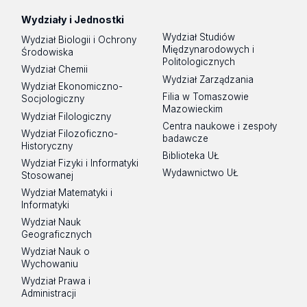
Wydziały i Jednostki
Wydział Studiów
Wydział Biologii i Ochrony
Międzynarodowych i
Środowiska
Politologicznych
Wydział Chemii
Wydział Zarządzania
Wydział Ekonomiczno-
Filia w Tomaszowie
Socjologiczny
Mazowieckim
Wydział Filologiczny
Centra naukowe i zespoły
Wydział Filozoficzno-
badawcze
Historyczny
Biblioteka UŁ
Wydział Fizyki i Informatyki
Wydawnictwo UŁ
Stosowanej
Wydział Matematyki i
Informatyki
Wydział Nauk
Geograficznych
Wydział Nauk o
Wychowaniu
Wydział Prawa i
Administracji