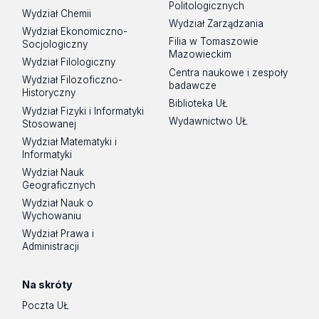
Politologicznych
Wydział Chemii
Wydział Zarządzania
Wydział Ekonomiczno-
Filia w Tomaszowie
Socjologiczny
Mazowieckim
Wydział Filologiczny
Centra naukowe i zespoły
Wydział Filozoficzno-
badawcze
Historyczny
Biblioteka UŁ
Wydział Fizyki i Informatyki
Wydawnictwo UŁ
Stosowanej
Wydział Matematyki i
Informatyki
Wydział Nauk
Geograficznych
Wydział Nauk o
Wychowaniu
Wydział Prawa i
Administracji
Na skróty
Poczta UŁ