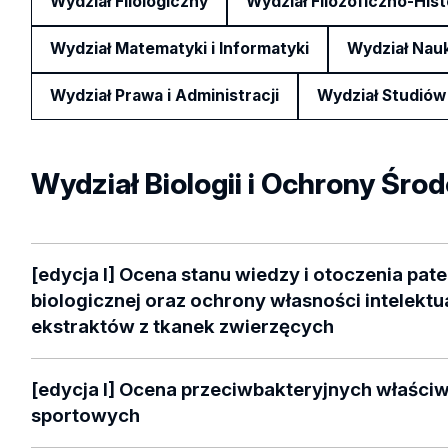
Wydział Filologiczny
Wydział Filozoficzno-His
Wydział Matematyki i Informatyki
Wydział Nau
Wydział Prawa i Administracji
Wydział Studiów
Wydział Biologii i Ochrony Śro
[edycja I] Ocena stanu wiedzy i otoczenia p
biologicznej oraz ochrony własności intelektu
ekstraktów z tkanek zwierzęcych
Osoby pełniące opiekę
:
dr Paweł Piątek
(Katedra Immu
[edycja I] Ocena przeciwbakteryjnych właści
Europejskiego Prawa Prywatnego , WPiA)
sportowych
Osoba studiująca:
Dominika Goss, Mikrobiologia