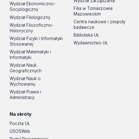
Wydział Zarządzania
Wydział Ekonomiczno-
Filia w Tomaszowie
Socjologiczny
Mazowieckim
Wydział Filologiczny
Centra naukowe i zespoły
Wydział Filozoficzno-
badawcze
Historyczny
Biblioteka UŁ
Wydział Fizyki i Informatyki
Wydawnictwo UŁ
Stosowanej
Wydział Matematyki i
Informatyki
Wydział Nauk
Geograficznych
Wydział Nauk o
Wychowaniu
Wydział Prawa i
Administracji
Na skróty
Poczta UŁ
USOSWeb