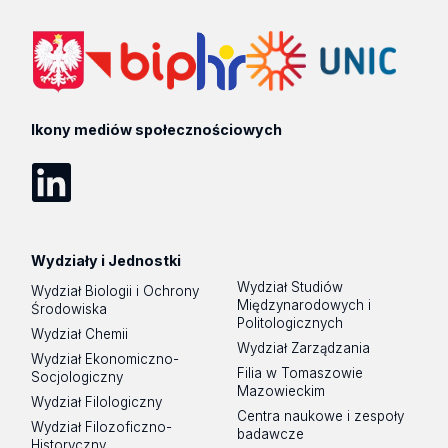
lokalnej i masz konkretny problem lub wyzwanie, którego
rozwiązanie wymaga wsparcia naukowego ze strony
Uniwersytetu Łódzkiego, skontaktuj się z Science Hub UŁ
science.hub@uni.lodz.pl
Ikony mediów społecznościowych
LinkedIn
Wydziały i Jednostki
Wydział Studiów
Wydział Biologii i Ochrony
Międzynarodowych i
Środowiska
Politologicznych
Wydział Chemii
Wydział Zarządzania
Wydział Ekonomiczno-
Filia w Tomaszowie
Socjologiczny
Mazowieckim
Wydział Filologiczny
Centra naukowe i zespoły
Wydział Filozoficzno-
badawcze
Historyczny