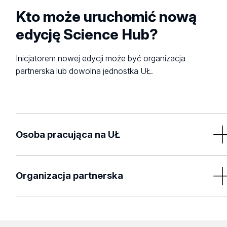
Kto może uruchomić nową
edycję Science Hub?
Inicjatorem nowej edycji może być organizacja
partnerska lub dowolna jednostka UŁ.
Osoba pracująca na UŁ
Jeśli jesteś osobą pracującą na Uniwersytecie Łódzkim i
masz pomysł na realizację nowej edycji, prosimy o kontakt
Organizacja partnerska
Ambasadorką/Ambasadorem Science Hub lub wysłanie
zgłoszenia na adres:
science.hub@uni.lodz.pl
Jeśli jesteś przedstawicielem organizacji prywatnej,
publicznej, fundacji, stowarzyszenia lub społeczności